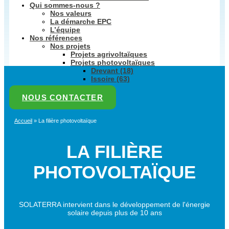
Qui sommes-nous ?
Nos valeurs
La démarche EPC
L’équipe
Nos références
Nos projets
Projets agrivoltaïques
Projets photovoltaïques
Drevant (18)
Issoire (63)
NOUS CONTACTER
Accueil
»
La filière photovoltaïque
LA FILIÈRE
PHOTOVOLTAÏQUE
SOLATERRA intervient dans le développement de l'énergie
solaire depuis plus de 10 ans